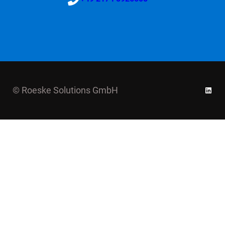
Linke
© Roeske Solutions GmbH